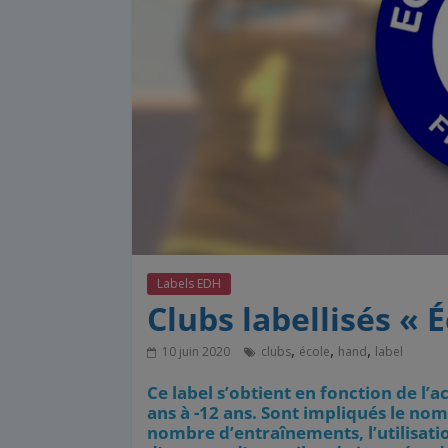
Labels EDH
Clubs labellisés « 
,
,
,
10 juin 2020
clubs
école
hand
label
Ce label s’obtient en fonction de l’a
ans à -12 ans. Sont impliqués le nom
nombre d’entraînements, l’utilisati