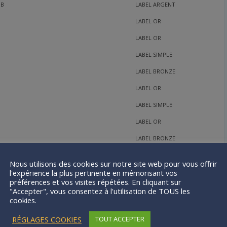
HB
LABEL ARGENT
LABEL OR
LABEL OR
LABEL SIMPLE
LABEL BRONZE
LABEL OR
LABEL SIMPLE
LABEL OR
LABEL BRONZE
LABEL ARGENT
Nous utilisons des cookies sur notre site web pour vous offrir
l'expérience la plus pertinente en mémorisant vos
LABEL ARGENT
préférences et vos visites répétées. En cliquant sur
LABEL SIMPLE
"Accepter", vous consentez à l'utilisation de TOUS les
cookies.
LABEL BRONZE
RÉGLAGES COOKIES
TOUT ACCEPTER
LABEL SIMPLE