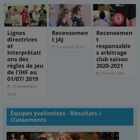
o
r
I
e
k
n
r
Lignes
Recensemen
Recensemen
directrices
t JAJ
t
et
responsable
3 octobre 2019
Interprétati
s arbitrage
ons des
club saison
règles de jeu
2020-2021
de l’IHF au
28 août 2020
01/07/ 2019
10 septembre
2019
Équipes yvelinoises - Résultats /
Classements