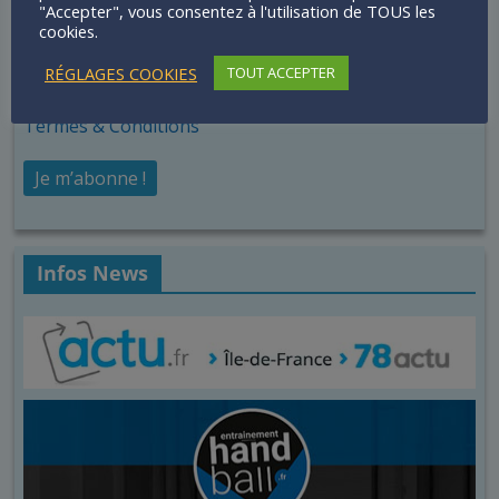
"Accepter", vous consentez à l'utilisation de TOUS les
Termes & Conditions
*
cookies.
J'accepte les termes et conditions sur la
RÉGLAGES COOKIES
TOUT ACCEPTER
conservation des données
Termes & Conditions
Infos News