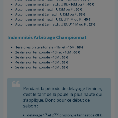
Accompagnement 2e match, U18, +16M ou F :
40 €
Accompagnement match, U15M ou F :
50 €
Accompagnement 2ematch, U15M ou F :
33 €
Accompagnement match, U13, U11 M ou F :
40 €
Accompagnement 2e match, U13, U11 M ou F :
27 €
Indemnités Arbitrage Championnat
1ère division territoriale +16F et +16M :
68 €
2e division territoriale +16F et +16M :
66 €
3e division territoriale +16M :
65 €
4e division territoriale +16M :
63 €
5e division territoriale +16M :
63 €
Pendant la période de délayage féminin,
c’est le tarif de la poule la plus haute qui
s’applique. Donc pour ce début de
saison :
er
ème
délayage 1
et 2
division, le tarif est de
68
€,