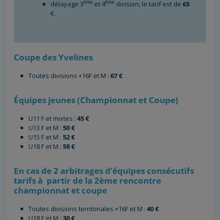
ème
ème
délayage 3
et 4
division, le tarif est de
65
€.
Coupe des Yvelines
Toutes divisions +16F et M :
67 €
Équipes jeunes (Championnat et Coupe)
U11 F et mixtes :
45 €
U13 F et M :
50 €
U15 F et M :
52 €
U18 F et M :
58 €
En cas de 2 arbitrages d’équipes consécutifs
tarifs à partir de la 2ème rencontre
championnat et coupe
Toutes divisions territoriales +16F et M :
40 €
U18 F et M :
30 €