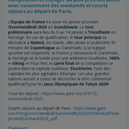
avec notamment des weekends et courts
séjours au départ de Paris.
L’
Équipe de France
ira jouer en janvier prochain
l’
EuroHandball 2020
en
Scandinavie
. Le
tour
préliminaire
aura lieu du 9 au 14 janvier à
Trondheim
en
Norvège. En cas de qualification, le
tour principal
se
déroulera à
Malmö
, en Suède, ville située à seulement 30
minutes de
Copenhague
au Danemark. Si la logique
sportive est respectée, la France y retrouvera le Danemark,
la Norvège et la Suède pour une ambiance bouillante,
100%
« Viking »!
Pour finir, le
carré final
de la compétition se
jouera dans la capitale suédoise,
Stockholm
, l’une des
capitales les plus agréables d’Europe. Les plus grandes
nations auront à coeur de décrocher le titre continental
qualificatif pour les
Jeux Olympiques de Tokyo 2020
!
Tous les séjours :
https://www.gate-one.fr/fr/72-
eurohandball-2020
Courts séjours au départ de Paris :
https://www.gate-
one.fr/img/cms/Handball/Eurohand%202020/Paris%20Fiche
produitEurohand2020_.pdf
Contact