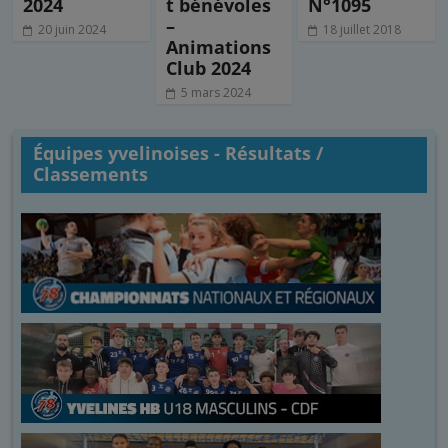
2024
t bénévoles
N°1095
–
20 juin 2024
18 juillet 2018
Animations
Club 2024
5 mars 2024
Équipes yvelinoises - Résultats /
Classements