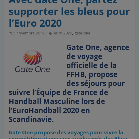
supporter les bleus pour
l’Euro 2020
,
5 novembre 2019
euro 2020
gate-one
Gate One, agence
de voyage
officielle de la
FFHB, propose
des séjours pour
suivre l’Équipe de France de
Handball Masculine lors de
l’EuroHandball 2020 en
Scandinavie.
Gate One propose des voyages pour vivre la
compétition et voyager au plus près des Bleus,