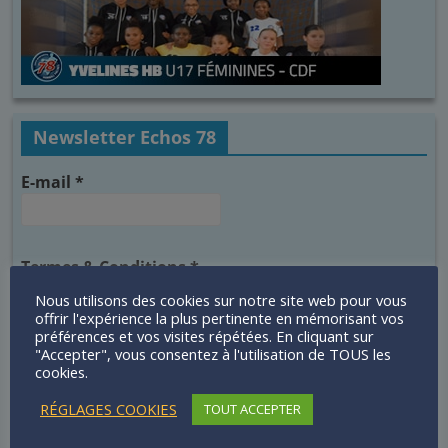
Newsletter Echos 78
E-mail
*
Termes & Conditions
*
J'accepte les termes et conditions sur la
Nous utilisons des cookies sur notre site web pour vous
conservation des données
offrir l'expérience la plus pertinente en mémorisant vos
préférences et vos visites répétées. En cliquant sur
Termes & Conditions
"Accepter", vous consentez à l'utilisation de TOUS les
cookies.
RÉGLAGES COOKIES
TOUT ACCEPTER