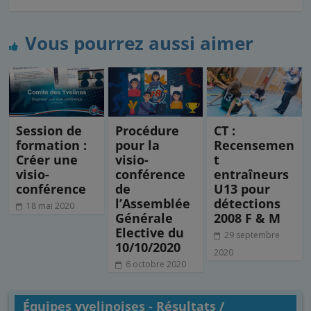
c
i
n
a
r
e
t
k
i
t
b
t
e
l
a
Vous pourrez aussi aimer
o
e
d
g
o
r
I
e
k
n
r
Session de
Procédure
CT :
formation :
pour la
Recensemen
Créer une
visio-
t
visio-
conférence
entraîneurs
conférence
de
U13 pour
l’Assemblée
détections
18 mai 2020
Générale
2008 F & M
Elective du
29 septembre
10/10/2020
2020
6 octobre 2020
Équipes yvelinoises - Résultats /