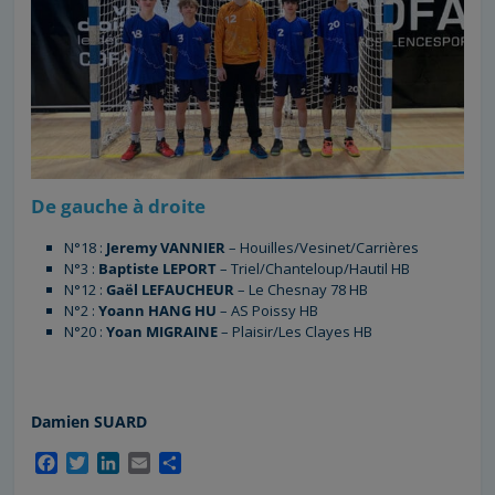
De gauche à droite
N°18 :
Jeremy VANNIER
– Houilles/Vesinet/Carrières
N°3 :
Baptiste LEPORT
– Triel/Chanteloup/Hautil HB
N°12 :
Gaël LEFAUCHEUR
– Le Chesnay 78 HB
N°2 :
Yoann HANG HU
– AS Poissy HB
N°20 :
Yoan MIGRAINE
– Plaisir/Les Clayes HB
Damien SUARD
F
T
L
E
P
a
w
i
m
a