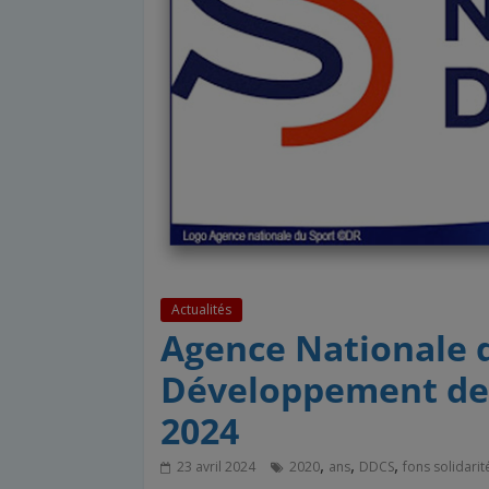
Actualités
Agence Nationale d
Développement des
2024
,
,
,
23 avril 2024
2020
ans
DDCS
fons solidarit