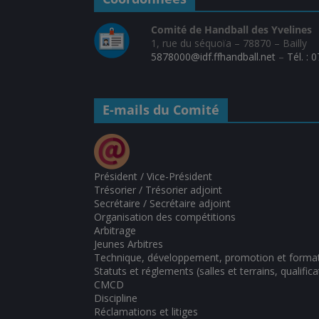
Comité de Handball des Yvelines
1, rue du séquoïa – 78870 – Bailly
5878000@idf.ffhandball.net
–
Tél. : 
E-mails du Comité
Président / Vice-Président
Trésorier / Trésorier adjoint
Secrétaire / Secrétaire adjoint
Organisation des compétitions
Arbitrage
Jeunes Arbitres
Technique, développement, promotion et forma
Statuts et réglements (salles et terrains, qualifica
CMCD
Discipline
Réclamations et litiges