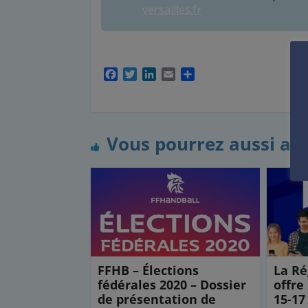
versailles.fr
F
T
L
E
P
a
w
i
m
a
c
i
n
a
r
e
t
k
i
t
b
t
e
l
a
Vous pourrez aussi ai
o
e
d
g
o
r
I
e
k
n
r
FFHB – Élections
La Ré
fédérales 2020 – Dossier
offre
de présentation de
15-17