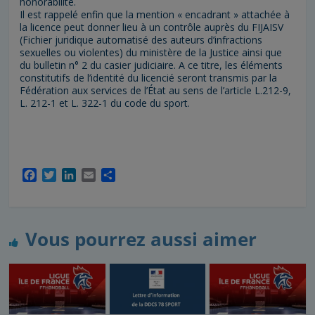
honorabilité.
Il est rappelé enfin que la mention « encadrant » attachée à
la licence peut donner lieu à un contrôle auprès du FIJAISV
(Fichier juridique automatisé des auteurs d’infractions
sexuelles ou violentes) du ministère de la Justice ainsi que
du bulletin n° 2 du casier judiciaire. A ce titre, les éléments
constitutifs de l’identité du licencié seront transmis par la
Fédération aux services de l’État au sens de l’article L.212-9,
L. 212-1 et L. 322-1 du code du sport.
F
T
L
E
P
a
w
i
m
a
c
i
n
a
r
e
t
k
i
t
b
t
e
l
a
Vous pourrez aussi aimer
o
e
d
g
o
r
I
e
k
n
r