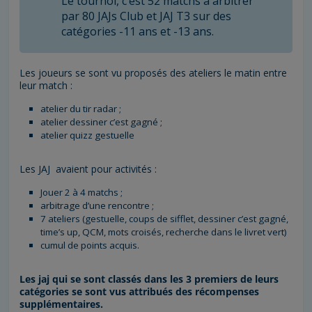
Le tournoi, c’est 52 matchs à arbitrer
par 80 JAJs Club et JAJ T3 sur des
catégories -11 ans et -13 ans.
Les joueurs se sont vu proposés des ateliers le matin entre
leur match :
atelier du tir radar ;
atelier dessiner c’est gagné ;
atelier quizz gestuelle
Les JAJ avaient pour activités :
J
ouer 2 à 4 matchs ;
arbitrage d’une rencontre ;
7 ateliers (gestuelle, coups de sifflet, dessiner c’est gagné,
time’s up, QCM, mots croisés, recherche dans le livret vert)
cumul de points acquis.
Les jaj qui se sont classés dans les 3 premiers de leurs
catégories se sont vus attribués des récompenses
supplémentaires.