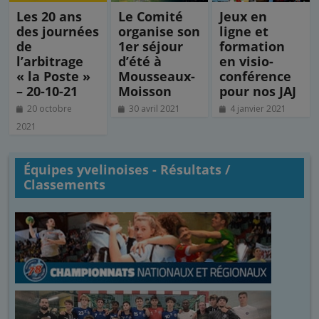
Les 20 ans
Le Comité
Jeux en
des journées
organise son
ligne et
de
1er séjour
formation
l’arbitrage
d’été à
en visio-
« la Poste »
Mousseaux-
conférence
– 20-10-21
Moisson
pour nos JAJ
20 octobre
30 avril 2021
4 janvier 2021
2021
Équipes yvelinoises - Résultats /
Classements