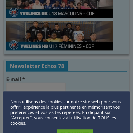
Newsletter Echos 78
E-mail
*
Nous utilisons des cookies sur notre site web pour vous
Termes & Conditions
*
offrir l'expérience la plus pertinente en mémorisant vos
J'accepte les termes et conditions sur la
préférences et vos visites répétées. En cliquant sur
conservation des données
"Accepter", vous consentez à l'utilisation de TOUS les
cookies.
Termes & Conditions