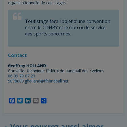
organisationnelle de ces stages.
Tout stage fera l’objet d’une convention
entre le CDHBY et le club ou le service
des sports concernés.
Contact
Geoffroy HOLLAND
Conseiller technique fédéral de handball des Yvelines
06 09 79 87 23
5878000.gholland@ffhandball.net
F
T
L
E
P
a
w
i
m
a
c
i
n
a
r
e
t
k
i
t
b
t
e
l
a
Vous pourrez aussi aimer