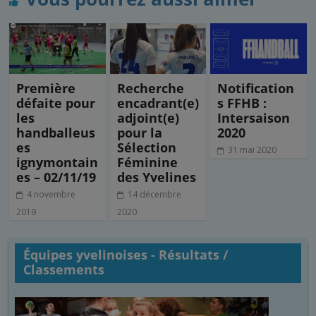
o
e
d
g
o
r
I
e
k
n
r
Première
Recherche
Notification
défaite pour
encadrant(e)
s FFHB :
les
adjoint(e)
Intersaison
handballeus
pour la
2020
es
Sélection
31 mai 2020
ignymontain
Féminine
es – 02/11/19
des Yvelines
4 novembre
14 décembre
2019
2020
Équipes yvelinoises - Résultats /
Classements