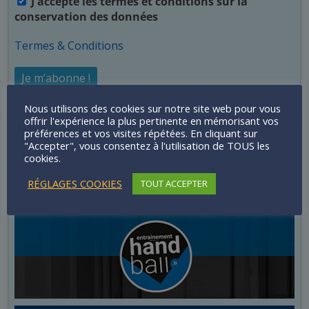
J'accepte les termes et conditions sur la
conservation des données
Termes & Conditions
Nous utilisons des cookies sur notre site web pour vous
offrir l'expérience la plus pertinente en mémorisant vos
préférences et vos visites répétées. En cliquant sur
Infos News
"Accepter", vous consentez à l'utilisation de TOUS les
cookies.
RÉGLAGES COOKIES
TOUT ACCEPTER