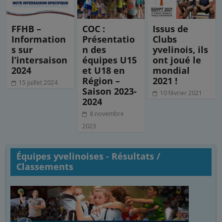
FFHB –
COC :
Issus de
Information
Présentatio
Clubs
s sur
n des
yvelinois, ils
l’intersaison
équipes U15
ont joué le
2024
et U18 en
mondial
Région –
2021 !
15 juillet 2024
Saison 2023-
10 février 2021
2024
8 novembre
2023
Équipes yvelinoises - Résultats /
Classements