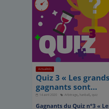
Actualités
Quiz 3 « Les grands
gagnants sont…
,
,
14 avril 2020
Arbitrage
hanball
quiz
Gagnants du Quiz n°3 « L