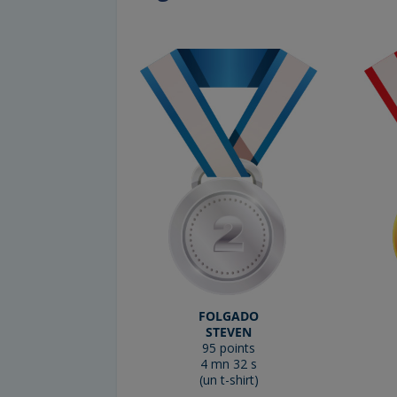
FOLGADO
STEVEN
95 points
4 mn 32 s
(un t-shirt)