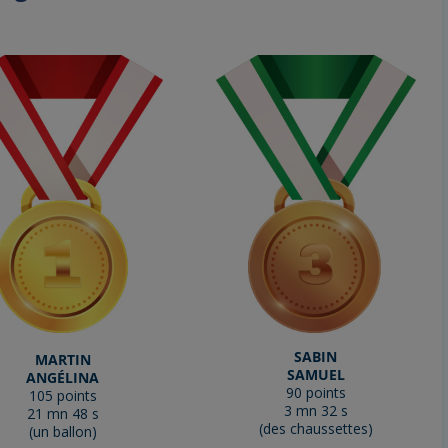
SABIN
MARTIN
SAMUEL
ANGÉLINA
90 points
105 points
3 mn 32 s
21 mn 48 s
(des chaussettes)
(un ballon)