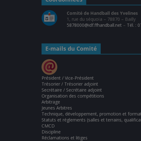
Comité de Handball des Yvelines
1, rue du séquoïa – 78870 – Bailly
5878000@idf.ffhandball.net
–
Tél. : 
E-mails du Comité
Président / Vice-Président
Trésorier / Trésorier adjoint
Secrétaire / Secrétaire adjoint
Organisation des compétitions
Arbitrage
Jeunes Arbitres
Technique, développement, promotion et forma
Statuts et réglements (salles et terrains, qualifica
CMCD
Discipline
Réclamations et litiges