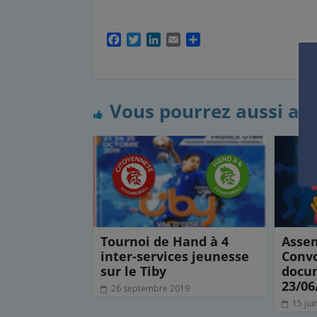
F
T
L
E
P
a
w
i
m
a
c
i
n
a
r
e
t
k
i
t
b
t
e
l
a
Vous pourrez aussi ai
o
e
d
g
o
r
I
e
k
n
r
Tournoi de Hand à 4
Assem
inter-services jeunesse
Convo
sur le Tiby
docum
23/06
26 septembre 2019
15 jui