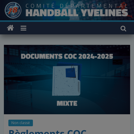
Passer
au
contenu
Non classé
Règlements COC