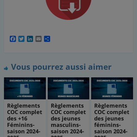
F
T
L
E
P
a
w
i
m
a
c
i
n
a
r
e
t
k
i
t
b
t
e
l
a
Vous pourrez aussi aimer
o
e
d
g
o
r
I
e
k
n
r
Règlements
Règlements
Règlements
COC complet
COC complet
COC complet
des +16
des jeunes
des jeunes
Féminins-
masculins-
féminins-
saison 2024-
saison 2024-
saison 2024-