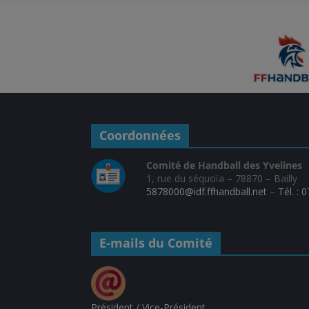
Coordonnées
Comité de Handball des Yvelines
1, rue du séquoïa – 78870 – Bailly
5878000@idf.ffhandball.net
–
Tél. : 
E-mails du Comité
Président / Vice-Président