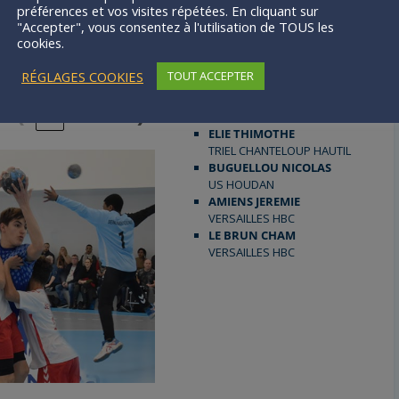
UYANCOURT
préférences et vos visites répétées. En cliquant sur
HBC BEYNES
"Accepter", vous consentez à l'utilisation de TOUS les
RENARD RYAN
tch amical
cookies.
HBC BEYNES
ALAZARD GABRIEL
RÉGLAGES COOKIES
TOUT ACCEPTER
éments
SAINT GERMAIN HB
BARRY DUMAY SACHA
❮
1
2
3
❯
TRIEL CHANTELOUP HAUTIL
ELIE THIMOTHE
TRIEL CHANTELOUP HAUTIL
BUGUELLOU NICOLAS
US HOUDAN
AMIENS JEREMIE
VERSAILLES HBC
LE BRUN CHAM
VERSAILLES HBC