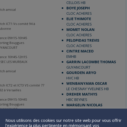
CELLOIS HB
BOYE JOSEPH
tch amical
CLOC ACHERES
ELIE THIMOTE
tch ICT1 Vs comité 94 à
CLOC ACHERES
ubonne
MOMET NOLAN
CLOC ACHERES
ance 09H15-10H45
PELOPIDAS TREVIS
orting Bouygues
CLOC ACHERES
UYANCOURT
CINTRE MACEO
EMHB
ance 10H45-12H15
GARRIN LACOMBE THOMAS
SEC LES MUREAUX
GUYANCOURT
tch amical
GOURDEN ARYO
HVC HB
WENBANYAMA OSCAR
tch ICT2 et ICT3 VS comité 77
LE CHESNAY YVELINES HB
92 à Versailles
DREHER MATHYS
HBC BEYNES
ance 09H15-10H45
orting Bouygues
MARGELIN NICOLAS
UYANCOURT
HBC BEYNES
MIGRAINE YOAN
ance 10H45-12H15
Nous utilisons des cookies sur notre site web pour vous offrir
PLAISIR HBC
orting Bouygues
l'expérience la plus pertinente en mémorisant vos
POISSON ALEXIS