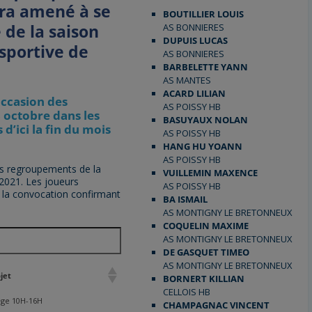
era amené à se
BOUTILLIER LOUIS
 de la saison
AS BONNIERES
DUPUIS LUCAS
 sportive de
AS BONNIERES
BARBELETTE YANN
AS MANTES
ACARD LILIAN
ccasion des
AS POISSY HB
8 octobre dans les
BASUYAUX NOLAN
d’ici la fin du mois
AS POISSY HB
HANG HU YOANN
AS POISSY HB
es regroupements de la
VUILLEMIN MAXENCE
2021. Les joueurs
AS POISSY HB
 la convocation confirmant
BA ISMAIL
AS MONTIGNY LE BRETONNEUX
COQUELIN MAXIME
AS MONTIGNY LE BRETONNEUX
DE GASQUET TIMEO
AS MONTIGNY LE BRETONNEUX
jet
BORNERT KILLIAN
CELLOIS HB
age 10H-16H
CHAMPAGNAC VINCENT