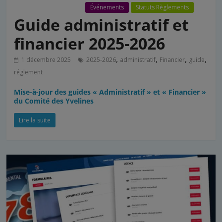
* Coin des dirigeants
Événements
Statuts Règlements
Guide administratif et
financier 2025-2026
,
,
,
,
1 décembre 2025
2025-2026
administratif
Financier
guide
réglement
Mise-à-jour des guides « Administratif » et « Financier »
du Comité des Yvelines
Lire la suite