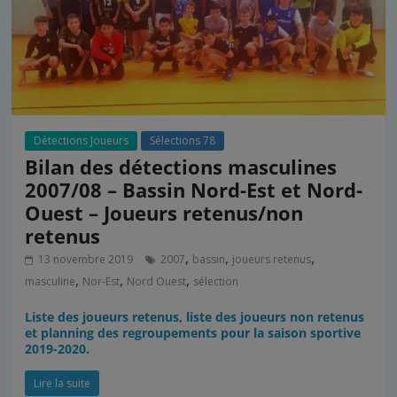
Détections Joueurs
Sélections 78
Bilan des détections masculines
2007/08 – Bassin Nord-Est et Nord-
Ouest – Joueurs retenus/non
retenus
,
,
,
13 novembre 2019
2007
bassin
joueurs retenus
,
,
,
masculine
Nor-Est
Nord Ouest
sélection
Liste des joueurs retenus, liste des joueurs non retenus
et planning des regroupements pour la saison sportive
2019-2020.
Lire la suite