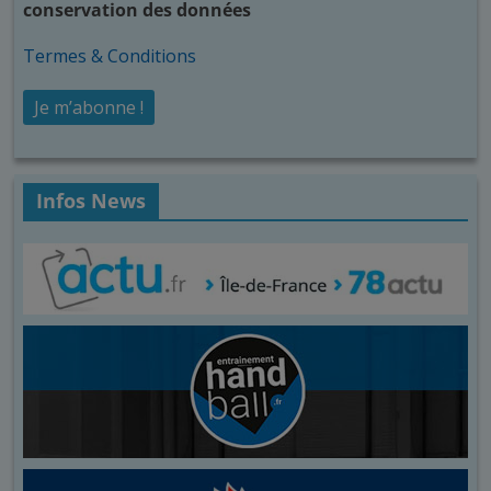
conservation des données
Termes & Conditions
Infos News