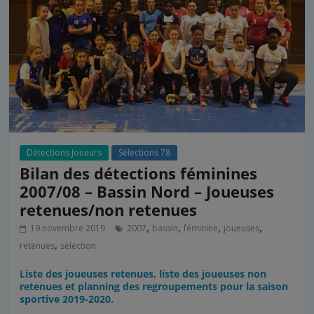
Détections Joueurs
Sélections 78
Bilan des détections féminines
2007/08 – Bassin Nord – Joueuses
retenues/non retenues
,
,
,
,
19 novembre 2019
2007
bassin
féminine
joueuses
,
retenues
sélection
Liste des joueuses retenues, liste des joueuses non
retenues et planning des regroupements pour la saison
sportive 2019-2020.