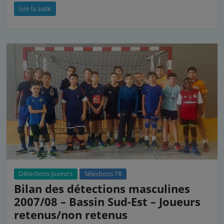
Lire la suite
Détections Joueurs
Sélections 78
Bilan des détections masculines
2007/08 – Bassin Sud-Est – Joueurs
retenus/non retenus