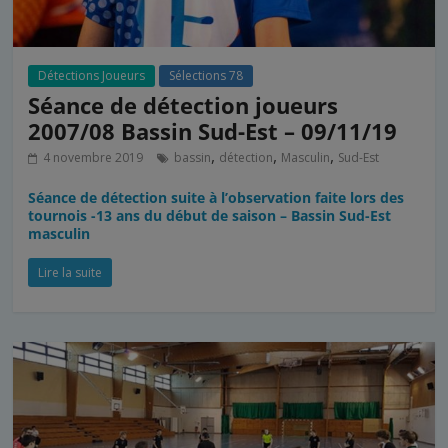
Détections Joueurs
Sélections 78
Séance de détection joueurs
2007/08 Bassin Sud-Est – 09/11/19
,
,
,
4 novembre 2019
bassin
détection
Masculin
Sud-Est
Séance de détection suite à l’observation faite lors des
tournois -13 ans du début de saison – Bassin Sud-Est
masculin
Lire la suite