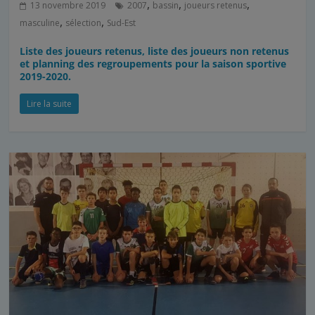
,
,
,
13 novembre 2019
2007
bassin
joueurs retenus
,
,
masculine
sélection
Sud-Est
Liste des joueurs retenus, liste des joueurs non retenus
et planning des regroupements pour la saison sportive
2019-2020.
Lire la suite