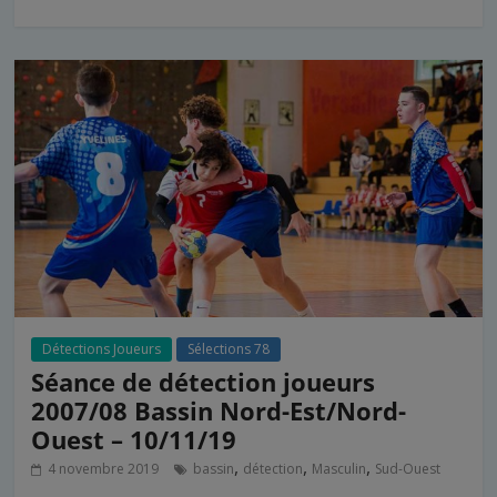
Détections Joueurs
Sélections 78
Séance de détection joueurs
2007/08 Bassin Nord-Est/Nord-
Ouest – 10/11/19
,
,
,
4 novembre 2019
bassin
détection
Masculin
Sud-Ouest