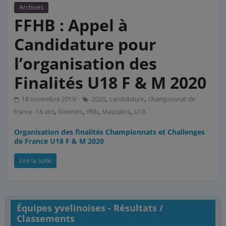
Archives
FFHB : Appel à
Candidature pour
l’organisation des
Finalités U18 F & M 2020
,
,
18 novembre 2019
2020
candidature
championnat de
,
,
,
,
france -18 ans
féminins
ffhb
Masculins
U18
Organisation des finalités Championnats et Challenges
de France U18 F & M 2020
Lire la suite
Équipes yvelinoises - Résultats /
Classements