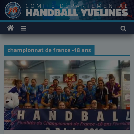
Passer
au
contenu
championnat de france -18 ans