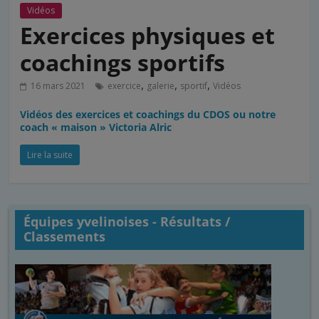
Vidéos
Exercices physiques et
coachings sportifs
,
,
,
16 mars 2021
exercice
galerie
sportif
Vidéos
Vidéos des exercices et coachings du CDOS ou notre
coach « maison » Victoria Alric
Lire la suite
Équipes yvelinoises - Résultats /
Classements