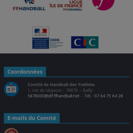
Coordonnées
Comité de Handball des Yvelines
1, rue du séquoïa – 78870 – Bailly
5878000@idf.ffhandball.net
–
Tél. : 07 64 75 64 28
E-mails du Comité