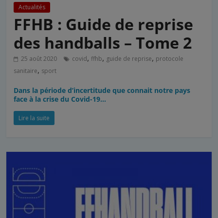
Actualités
FFHB : Guide de reprise
des handballs – Tome 2
,
,
,
25 août 2020
covid
ffhb
guide de reprise
protocole
,
sanitaire
sport
Dans la période d’incertitude que connait notre pays
face à la crise du Covid-19…
Lire la suite