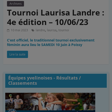
Archives
Tournoi Laurisa Landre :
4e édition – 10/06/23
,
,
10 mai 2023
landre
laurisa
tournoi
C’est officiel, le traditionnel tournoi exclusivement
féminin aura lieu le SAMEDI 10 juin à Poissy
Lire la suite
Équipes yvelinoises - Résultats /
Classements