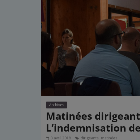
Archives
Matinées dirigeants 
L’indemnisation de
,
3 avril 2018
dirigeants
matinées