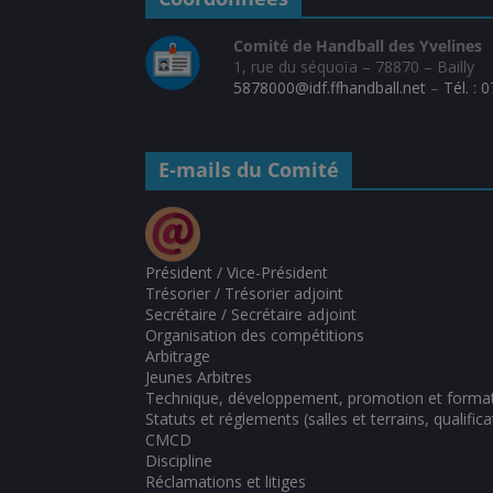
Comité de Handball des Yvelines
1, rue du séquoïa – 78870 – Bailly
5878000@idf.ffhandball.net
–
Tél. : 
E-mails du Comité
Président / Vice-Président
Trésorier / Trésorier adjoint
Secrétaire / Secrétaire adjoint
Organisation des compétitions
Arbitrage
Jeunes Arbitres
Technique, développement, promotion et forma
Statuts et réglements (salles et terrains, qualifica
CMCD
Discipline
Réclamations et litiges