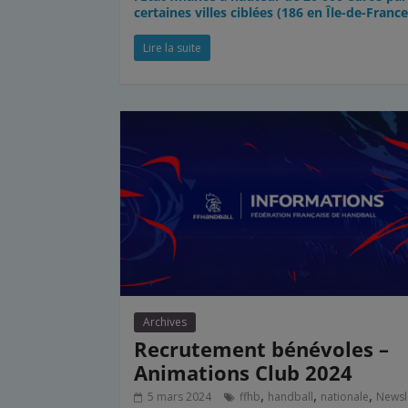
certaines villes ciblées (186 en Île-de-France
Lire la suite
Archives
Recrutement bénévoles –
Animations Club 2024
,
,
,
5 mars 2024
ffhb
handball
nationale
Newsl