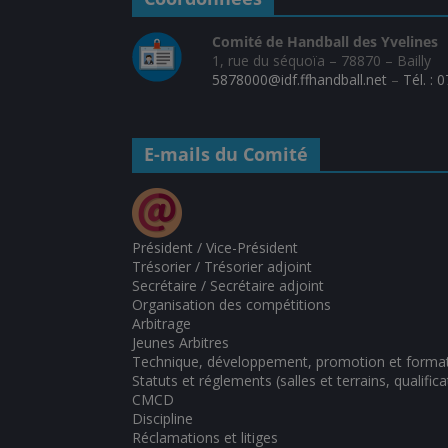
Comité de Handball des Yvelines
1, rue du séquoïa – 78870 – Bailly
5878000@idf.ffhandball.net
–
Tél. : 
E-mails du Comité
Président / Vice-Président
Trésorier / Trésorier adjoint
Secrétaire / Secrétaire adjoint
Organisation des compétitions
Arbitrage
Jeunes Arbitres
Technique, développement, promotion et forma
Statuts et réglements (salles et terrains, qualifica
CMCD
Discipline
Réclamations et litiges