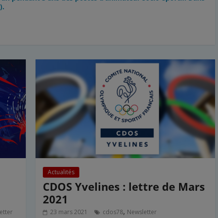
).
Actualités
CDOS Yvelines : lettre de Mars
2021
,
etter
23 mars 2021
cdos78
Newsletter