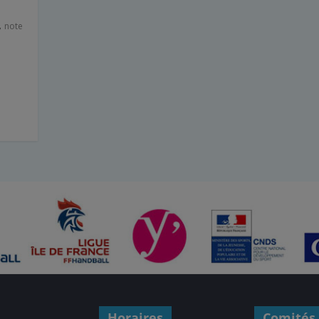
,
note
Horaires
Comités 