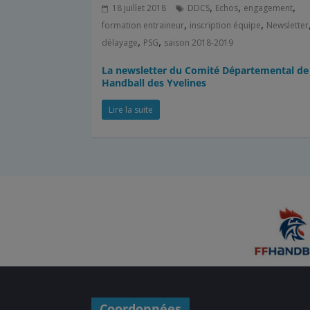
,
,
,
18 juillet 2018
DDCS
Echos
engagement
,
,
formation entraineur
inscription équipe
Newsletter
,
,
délayage
PSG
saison 2018-2019
La newsletter du Comité Départemental de
Handball des Yvelines
Lire la suite
Coordonnées