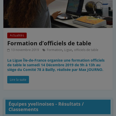
Actualités
Formation d’officiels de table
,
,
13 novembre 2019
Formation
Ligue
officiels de table
La Ligue Île-de-France organise une formation officiels
de table le samedi 14 Décembre 2019 de 9h à 13h au
siège du Comité 78 à Bailly, réalisée par Max JOURNO.
Lire la suite
Équipes yvelinoises - Résultats /
Classements