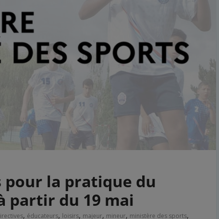
 pour la pratique du
 partir du 19 mai
,
,
,
,
,
,
irectives
éducateurs
loisirs
majeur
mineur
ministère des sports