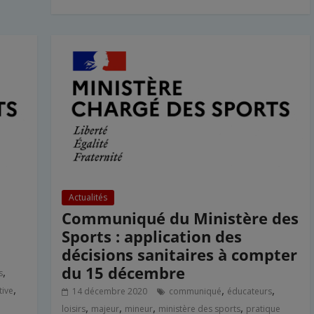
Actualités
Communiqué du Ministère des
Sports : application des
décisions sanitaires à compter
du 15 décembre
,
s
,
,
,
tive
14 décembre 2020
communiqué
éducateurs
,
,
,
,
loisirs
majeur
mineur
ministère des sports
pratique