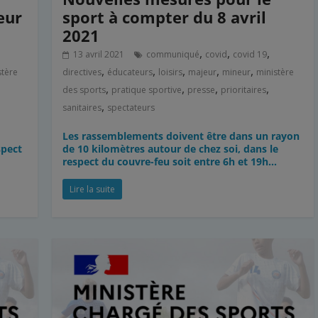
eur
sport à compter du 8 avril
2021
,
,
,
13 avril 2021
communiqué
covid
covid 19
,
,
,
,
,
stère
directives
éducateurs
loisirs
majeur
mineur
ministère
,
,
,
,
des sports
pratique sportive
presse
prioritaires
,
sanitaires
spectateurs
Les rassemblements doivent être dans un rayon
spect
de 10 kilomètres autour de chez soi, dans le
respect du couvre-feu soit entre 6h et 19h…
Lire la suite