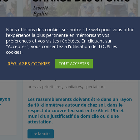
Nous utilisons des cookies sur notre site web pour vous offrir
l'expérience la plus pertinente en mémorisant vos
Actualités
préférences et vos visites répétées. En cliquant sur
t
Application des décisions
"Accepter", vous consentez à l'utilisation de TOUS les
cookies.
sanitaires pour le sport à
partir du 20 Mars 2021
RÉGLAGES COOKIES
TOUT ACCEPTER
,
,
,
stère
23 mars 2021
communiqué
éducateurs
loisirs
,
,
,
,
majeur
mineur
ministère des sports
pratique sportive
,
,
,
presse
prioritaires
sanitaires
spectateurs
rayon
Les rassemblements doivent être dans un rayon
e
de 10 kilomètres autour de chez soi, dans le
…
respect du couvre-feu soit entre 6h et 19h et
muni d’un justificatif de domicile ou d’une
attestation.
Lire la suite