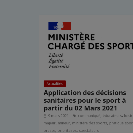
Actualités
Application des décisions
sanitaires pour le sport à
partir du 02 Mars 2021
,
,
9 mars 2021
communiqué
éducateurs
loisir
,
,
,
majeur
mineur
ministère des sports
pratique spor
,
,
presse
prioritaires
spectateurs