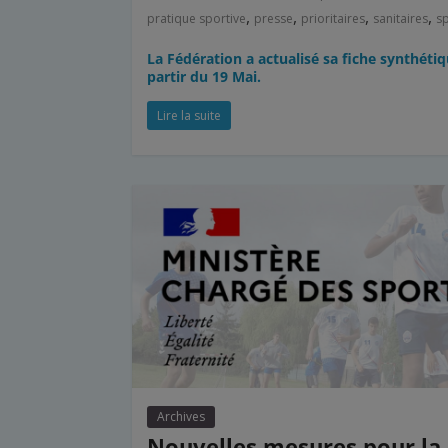
,
,
,
,
pratique sportive
presse
prioritaires
sanitaires
s
La Fédération a actualisé sa fiche synthétiq
partir du 19 Mai.
Lire la suite
Archives
Nouvelles mesures pour la