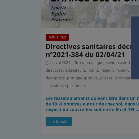
Actualités
Directives sanitaires décre
n°2021-384 du 02/04/21
,
,
,
6 avril 2021
communiqué
covid
covid 19
,
,
,
,
,
directives
éducateurs
loisirs
majeur
mineur
mini
,
,
,
,
des sports
pratique sportive
presse
prioritaires
,
sanitaires
spectateurs
Les rassemblements doivent être dans un 
de 10 kilomètres autour de chez soi, dans l
respect du couvre-feu soit entre 6h et 19h
Lire la suite