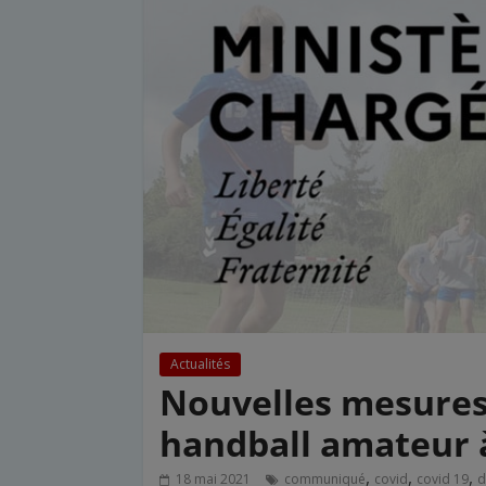
Actualités
Nouvelles mesures
handball amateur à
,
,
,
18 mai 2021
communiqué
covid
covid 19
d