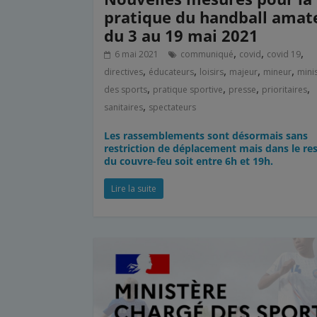
pratique du handball amat
du 3 au 19 mai 2021
,
,
,
6 mai 2021
communiqué
covid
covid 19
,
,
,
,
,
directives
éducateurs
loisirs
majeur
mineur
mini
,
,
,
,
des sports
pratique sportive
presse
prioritaires
,
sanitaires
spectateurs
Les rassemblements sont désormais sans
restriction de déplacement mais dans le re
du couvre-feu soit entre 6h et 19h.
Lire la suite