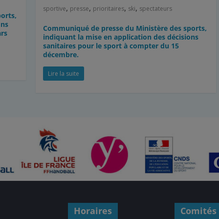
,
,
,
,
sportive
presse
prioritaires
ski
spectateurs
orts,
ons
Communiqué de presse du Ministère des sports,
ars
indiquant la mise en application des décisions
sanitaires pour le sport à compter du 15
décembre.
Lire la suite
Horaires
Comités 