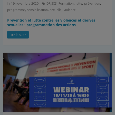
,
,
,
,
19 novembre 2020
DRJSCS
Formation
lutte
prévention
,
,
,
programme
sensibilisation
sexuelle
violence
Prévention et lutte contre les violences et dérives
sexuelles : programmation des actions
Lire la suite