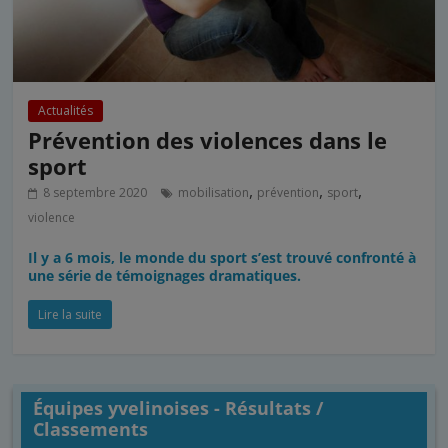
Actualités
Prévention des violences dans le
sport
,
,
,
8 septembre 2020
mobilisation
prévention
sport
violence
Il y a 6 mois, le monde du sport s’est trouvé confronté à
une série de témoignages dramatiques.
Lire la suite
Équipes yvelinoises - Résultats /
Classements