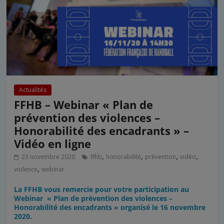
Actualités
FFHB – Webinar « Plan de
prévention des violences –
Honorabilité des encadrants » –
Vidéo en ligne
,
,
,
,
23 novembre 2020
ffhb
honorabilité
prévention
vidéo
,
violence
webinar
La FFHB vous remercie pour votre participation au
Webinar « Plan de prévention des violences –
Honorabilité des encadrants » organisé le 16 novembre
2020.