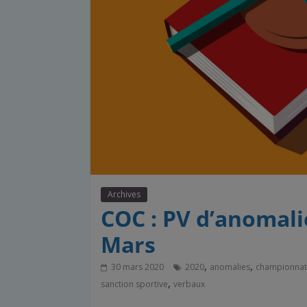
Archives
COC : PV d’anomali
Mars
,
,
30 mars 2020
2020
anomalies
championnat
,
sanction sportive
verbaux