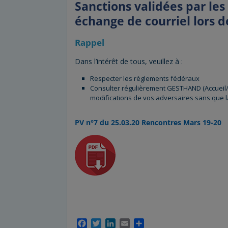
Sanctions validées par le
échange de courriel lors 
Rappel
Dans l’intérêt de tous, veuillez à :
Respecter les règlements fédéraux
Consulter régulièrement GESTHAND (Accueil
modifications de vos adversaires sans que l
PV n°7 du 25.03.20 Rencontres Mars 19-20
F
T
L
E
P