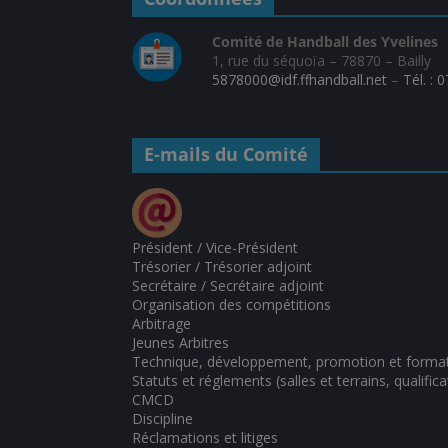
Comité de Handball des Yvelines
1, rue du séquoïa – 78870 – Bailly
5878000@idf.ffhandball.net
–
Tél. : 
E-mails du Comité
Président / Vice-Président
Trésorier / Trésorier adjoint
Secrétaire / Secrétaire adjoint
Organisation des compétitions
Arbitrage
Jeunes Arbitres
Technique, développement, promotion et forma
Statuts et réglements (salles et terrains, qualifica
CMCD
Discipline
Réclamations et litiges