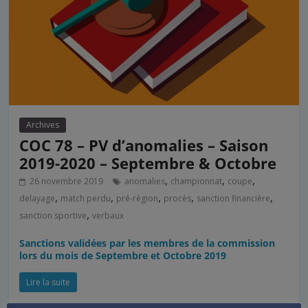
Archives
COC 78 – PV d’anomalies – Saison
2019-2020 – Septembre & Octobre
,
,
,
26 novembre 2019
anomalies
championnat
coupe
,
,
,
,
,
delayage
match perdu
pré-région
procès
sanction financière
,
sanction sportive
verbaux
Sanctions validées par les membres de la commission
lors du mois de Septembre et Octobre 2019
Lire la suite