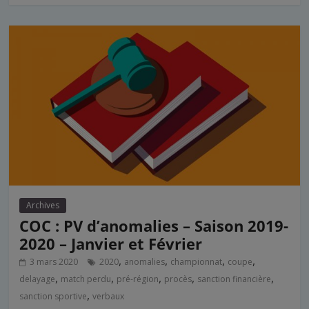
Archives
COC : PV d’anomalies – Saison 2019-
2020 – Janvier et Février
,
,
,
,
3 mars 2020
2020
anomalies
championnat
coupe
,
,
,
,
,
delayage
match perdu
pré-région
procès
sanction financière
,
sanction sportive
verbaux