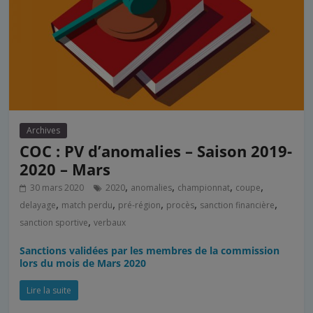
Archives
COC : PV d’anomalies – Saison 2019-
2020 – Mars
,
,
,
,
30 mars 2020
2020
anomalies
championnat
coupe
,
,
,
,
,
delayage
match perdu
pré-région
procès
sanction financière
,
sanction sportive
verbaux
Sanctions validées par les membres de la commission
lors du mois de Mars 2020
Lire la suite