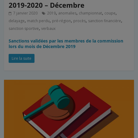
2019-2020 – Décembre
,
,
,
,
7 janvier 2020
2019
anomalies
championnat
coupe
,
,
,
,
,
delayage
match perdu
pré-région
procès
sanction financière
,
sanction sportive
verbaux
Sanctions validées par les membres de la commission
lors du mois de Décembre 2019
Lire la suite