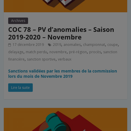
Archives
COC 78 – PV d’anomalies – Saison
2019-2020 – Novembre
,
,
,
,
17 décembre 2019
2019
anomalies
championnat
coupe
,
,
,
,
,
delayage
match perdu
novembre
pré-région
procès
sanction
,
,
financière
sanction sportive
verbaux
Sanctions validées par les membres de la commission
lors du mois de Novembre 2019
Lire la suite