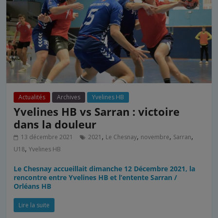
Actualités
Archives
Yvelines HB
Yvelines HB vs Sarran : victoire
dans la douleur
,
,
,
,
13 décembre 2021
2021
Le Chesnay
novembre
Sarran
,
U18
Yvelines HB
Le Chesnay accueillait dimanche 12 Décembre 2021, la
rencontre entre Yvelines HB et l’entente Sarran /
Orléans HB
Lire la suite