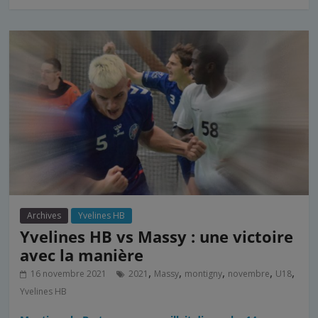
Archives
Yvelines HB
Yvelines HB vs Massy : une victoire
avec la manière
,
,
,
,
,
16 novembre 2021
2021
Massy
montigny
novembre
U18
Yvelines HB