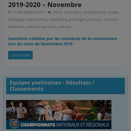
2019-2020 – Novembre
,
,
,
,
17 décembre 2019
2019
anomalies
championnat
coupe
,
,
,
,
,
delayage
match perdu
novembre
pré-région
procès
sanction
,
,
financière
sanction sportive
verbaux
Sanctions validées par les membres de la commission
lors du mois de Novembre 2019
Lire la suite
Équipes yvelinoises - Résultats /
Classements