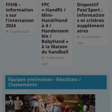
FFHB –
FPC
Dispositif
Information
« Handfit /
Pass’Sport :
s sur
Mini-
information
l’intersaison
Hand/Hand
s et critères
2024
à 4 /
supplément
Handensem
aires
15 juillet 2024
ble /
16 septembre
BabyHand »
2021
à la Maison
du handball
15 décembre
2021
Équipes yvelinoises - Résultats /
Classements