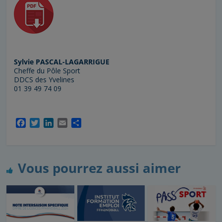
Sylvie PASCAL-LAGARRIGUE
Cheffe du Pôle Sport
DDCS des Yvelines
01 39 49 74 09
F
T
L
E
P
a
w
i
m
a
c
i
n
a
r
e
t
k
i
t
b
t
e
l
a
Vous pourrez aussi aimer
o
e
d
g
o
r
I
e
k
n
r