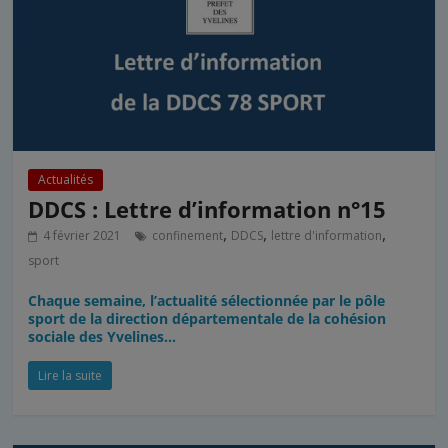
Actualités
DDCS : Lettre d’information n°15
,
,
,
4 février 2021
confinement
DDCS
lettre d'information
sport
Chaque semaine, l’actualité sélectionnée par le pôle
sport de la direction départementale de la cohésion
sociale des Yvelines…
Lire la suite