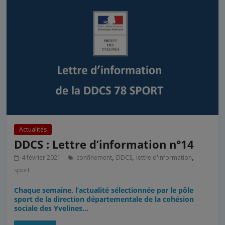
Actualités
DDCS : Lettre d’information n°14
,
,
,
4 février 2021
confinement
DDCS
lettre d'information
sport
Chaque semaine, l’actualité sélectionnée par le pôle
sport de la direction départementale de la cohésion
sociale des Yvelines…