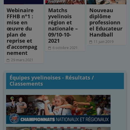
Webinaire
Matchs
Nouveau
FFHB n°1 :
yvelinois
diplôme
mise en
région et
professionn
œuvre du
nationale –
el Educateur
plan de
09/10-10-
Handball
reprise et
2021
11 juin 2019
d’accompag
6 octobre 2021
nement
29 mars 2021
Équipes yvelinoises - Résultats /
Classements