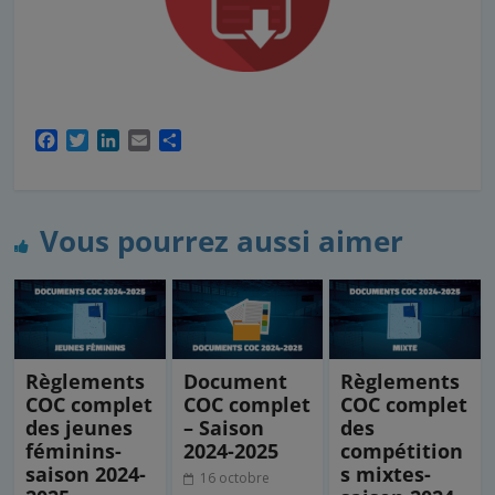
F
T
L
E
P
a
w
i
m
a
c
i
n
a
r
e
t
k
i
t
b
t
e
l
a
Vous pourrez aussi aimer
o
e
d
g
o
r
I
e
k
n
r
Règlements
Document
Règlements
COC complet
COC complet
COC complet
des jeunes
– Saison
des
féminins-
2024-2025
compétition
saison 2024-
s mixtes-
16 octobre