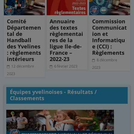
Comité
Annuaire
Commission
Départemen
des textes
Communicat
tal de
règlementai
ion et
Handball
res de la
Informatiqu
des Yvelines
ligue Ile-de-
e (CCI) :
: règlements
France –
Règlements
intérieurs
2022-23
8 décembre
12 décembre
6 février 2023
2023
2023
Équipes yvelinoises - Résultats /
Classements