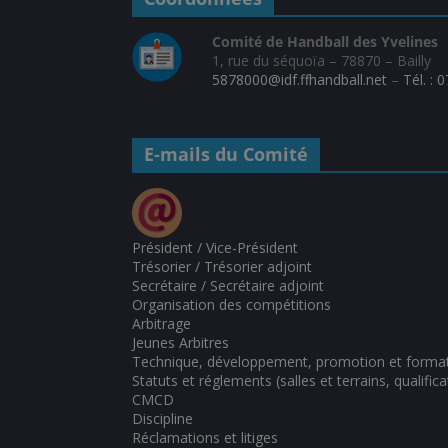
Comité de Handball des Yvelines
1, rue du séquoïa – 78870 – Bailly
5878000@idf.ffhandball.net
–
Tél. : 
E-mails du Comité
Président / Vice-Président
Trésorier / Trésorier adjoint
Secrétaire / Secrétaire adjoint
Organisation des compétitions
Arbitrage
Jeunes Arbitres
Technique, développement, promotion et forma
Statuts et réglements (salles et terrains, qualifica
CMCD
Discipline
Réclamations et litiges