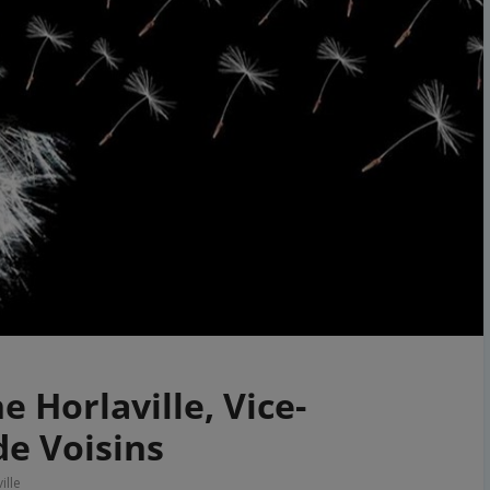
 Horlaville, Vice-
de Voisins
ille