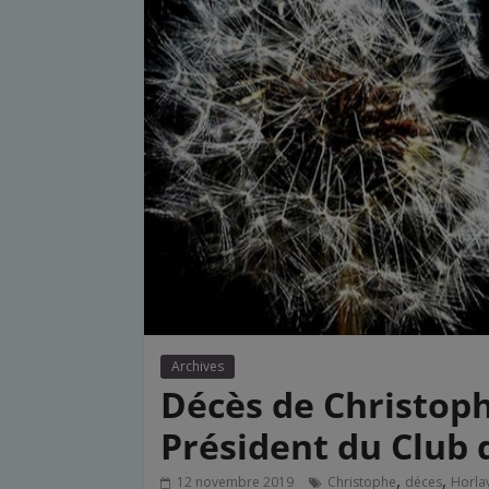
Archives
Décès de Christophe
Président du Club 
,
,
12 novembre 2019
Christophe
déces
Horlav