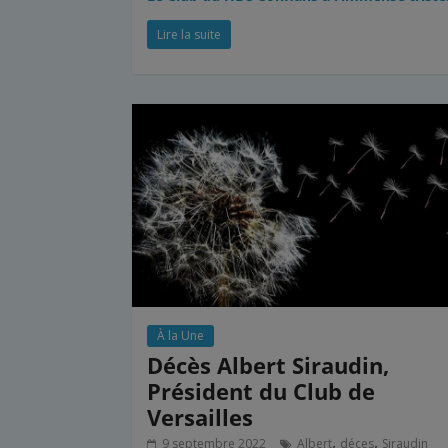
Lire la suite
À la Une
Décès Albert Siraudin,
Président du Club de
Versailles
,
,
9 septembre 2022
Albert
déces
Siraudin