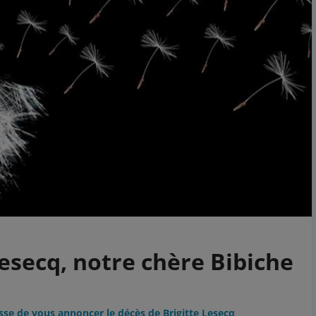
Lesecq, notre chère Bibiche
sse de vous annoncer le décès de Brigitte Lesecq