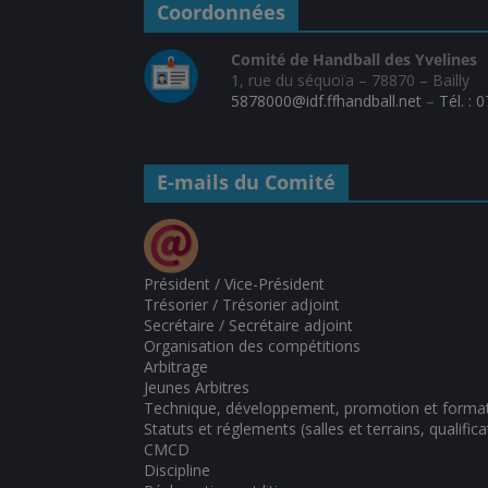
Coordonnées
Comité de Handball des Yvelines
1, rue du séquoïa – 78870 – Bailly
5878000@idf.ffhandball.net
–
Tél. : 
E-mails du Comité
Président / Vice-Président
Trésorier / Trésorier adjoint
Secrétaire / Secrétaire adjoint
Organisation des compétitions
Arbitrage
Jeunes Arbitres
Technique, développement, promotion et forma
Statuts et réglements (salles et terrains, qualifica
CMCD
Discipline