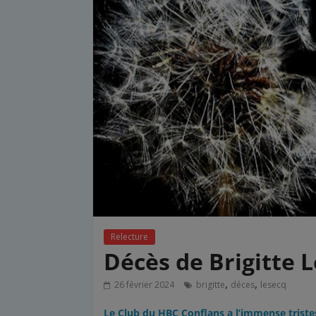
Relecture
Décès de Brigitte 
,
,
26 février 2024
brigitte
déces
lesecq
Le Club du HBC Conflans a l’immense triste