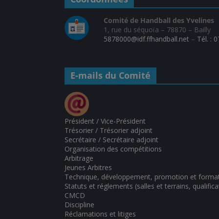
Comité de Handball des Yvelines
1, rue du séquoïa – 78870 – Bailly
5878000@idf.ffhandball.net
–
Tél. : 
E-mails du Comité
Président / Vice-Président
Trésorier / Trésorier adjoint
Secrétaire / Secrétaire adjoint
Organisation des compétitions
Arbitrage
Jeunes Arbitres
Technique, développement, promotion et forma
Statuts et réglements (salles et terrains, qualifica
CMCD
Discipline
Réclamations et litiges