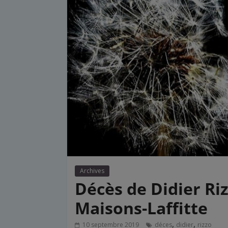
Archives
Décès de Didier Ri
Maisons-Laffitte
,
,
10 septembre 2019
déces
didier
rizzo