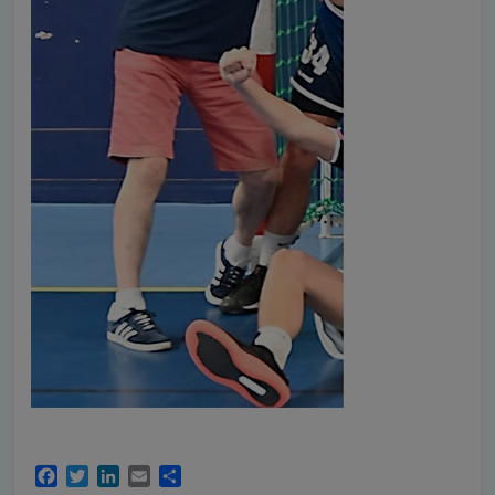
F
T
L
E
P