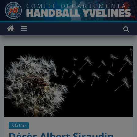
Passer
au
contenu
À la Une
Décès Albert Siraudin,