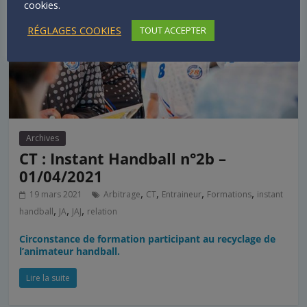
cookies.
RÉGLAGES COOKIES
TOUT ACCEPTER
Archives
CT : Instant Handball n°2b –
01/04/2021
,
,
,
,
19 mars 2021
Arbitrage
CT
Entraineur
Formations
instant
,
,
,
handball
JA
JAJ
relation
Circonstance de formation participant au recyclage de
l’animateur handball.
Lire la suite