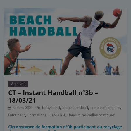
Archives
CT – Instant Handball n°3b –
18/03/21
,
,
,
4 mars 2021
baby hand
beach handball
contexte sanitaire
,
,
,
,
Entraineur
Formations
HAND à 4
Handfit
nouvelles pratiques
Circonstance de formation n°3b participant au recyclage