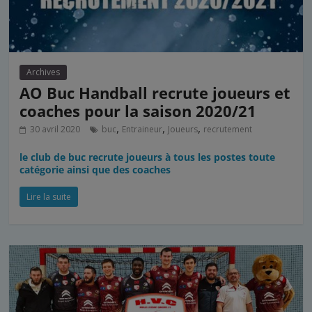
Archives
AO Buc Handball recrute joueurs et
coaches pour la saison 2020/21
,
,
,
30 avril 2020
buc
Entraineur
Joueurs
recrutement
le club de buc recrute joueurs à tous les postes toute
catégorie ainsi que des coaches
Lire la suite