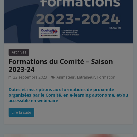
Archives
Formations du Comité – Saison
2023-24
,
,
22 septembre 2023
Animateur
Entraineur
Formation
Dates et inscriptions aux formations de proximité
organisées par le Comité, en e-learning autonome, et/ou
accessible en webinaire
Lire la suite