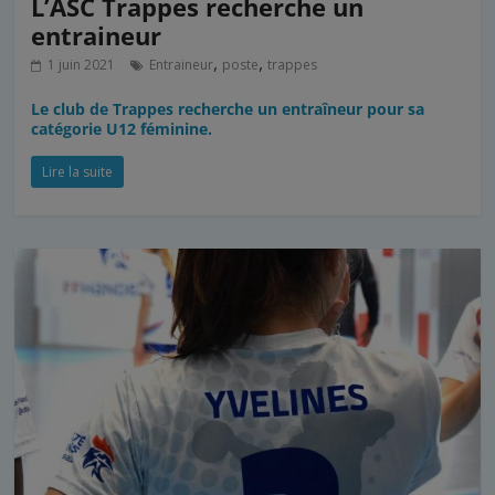
L’ASC Trappes recherche un
entraineur
,
,
1 juin 2021
Entraineur
poste
trappes
Le club de Trappes recherche un entraîneur pour sa
catégorie U12 féminine.
Lire la suite