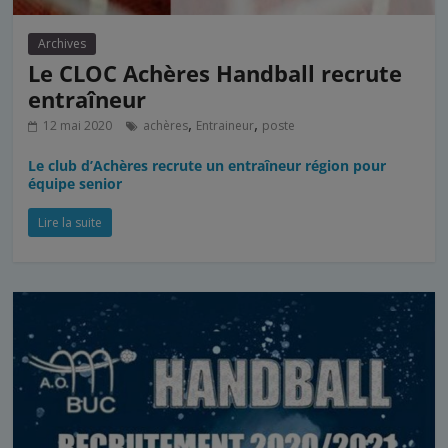
Archives
Le CLOC Achères Handball recrute
entraîneur
,
,
12 mai 2020
achères
Entraineur
poste
Le club d’Achères recrute un entraîneur région pour
équipe senior
Lire la suite