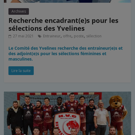
Archives
Recherche encadrant(e)s pour les
sélections des Yvelines
,
,
,
27 mai 2021
Entraineur
offre
poste
sélection
Le Comité des Yvelines recherche des entraineur(e)s et
des adjoint(e)s pour les sélections féminines et
masculines.
Lire la suite