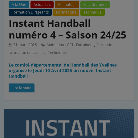
À la Une
Actualités
Animateur
Encadrement
Formation Dirigeants
Formations
Technique
Instant Handball
numéro 4 – Saison 24/25
,
,
,
,
31 mars 2025
Animateur
CF1
Entraineur
Formation
,
formation entraineur
Technique
Le comité départemental de Handball des Yvelines
organise le Jeudi 10 Avril 2025 un nouvel Instant
Handball
Lire la suite