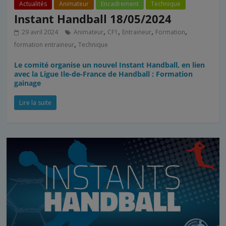
Actualités
Animateur
Encadrement
Technique
Instant Handball 18/05/2024
,
,
,
,
29 avril 2024
Animateur
CF1
Entraineur
Formation
,
formation entraineur
Technique
Le comité organise un nouvel Instant Handball, en lien
avec la Ligue Ile-de-France de Handball : Formation
gainage
Lire la suite