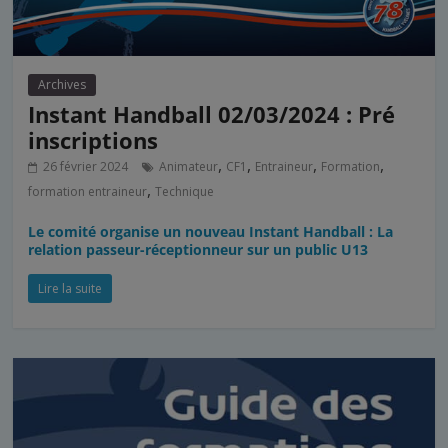
Archives
Instant Handball 02/03/2024 : Pré
inscriptions
,
,
,
,
26 février 2024
Animateur
CF1
Entraineur
Formation
,
formation entraineur
Technique
Le comité organise un nouveau Instant Handball : La
relation passeur-réceptionneur sur un public U13
Lire la suite