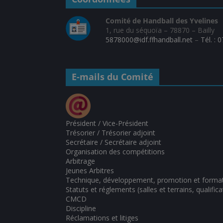
Comité de Handball des Yvelines
1, rue du séquoïa – 78870 – Bailly
5878000@idf.ffhandball.net
–
Tél. : 
E-mails du Comité
Président / Vice-Président
Trésorier / Trésorier adjoint
Secrétaire / Secrétaire adjoint
Organisation des compétitions
Arbitrage
Jeunes Arbitres
Technique, développement, promotion et forma
Statuts et réglements (salles et terrains, qualifica
CMCD
Discipline
Réclamations et litiges