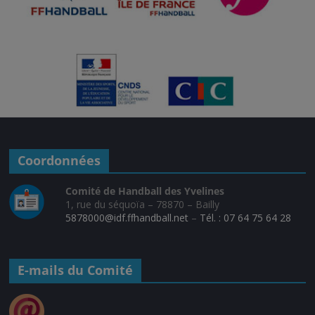
Coordonnées
Comité de Handball des Yvelines
1, rue du séquoïa – 78870 – Bailly
5878000@idf.ffhandball.net
–
Tél. : 07 64 75 64 28
E-mails du Comité