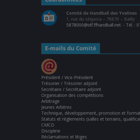
Comité de Handball des Yvelines
1, rue du séquoïa – 78870 – Bailly
5878000@idf.ffhandball.net
–
Tél. : 
E-mails du Comité
Président / Vice-Président
Trésorier / Trésorier adjoint
Secrétaire / Secrétaire adjoint
Organisation des compétitions
Arbitrage
Jeunes Arbitres
Technique, développement, promotion et forma
Statuts et réglements (salles et terrains, qualifica
CMCD
Discipline
Réclamations et litiges