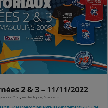
rnées 2 & 3 – 11/11/2022
,
,
,
journées 2 & 3
mantes la jolie
Montesson
s 2 & 3 des Intercomités entre les départements 78, 93, 94,