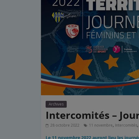
Archives
Intercomités – Jou
,
28 octobre 2022
11 novembre
Intercomités
Le 11 novembre 2022 auront lieu les journée