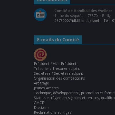
Comité de Handball des Yvelines
1, rue du séquoïa – 78870 – Bailly
5878000@idf.ffhandball.net
–
Tél. : 
E-mails du Comité
Président / Vice-Président
Trésorier / Trésorier adjoint
Secrétaire / Secrétaire adjoint
Organisation des compétitions
Arbitrage
Jeunes Arbitres
Technique, développement, promotion et forma
Statuts et réglements (salles et terrains, qualifica
CMCD
Discipline
Réclamations et litiges