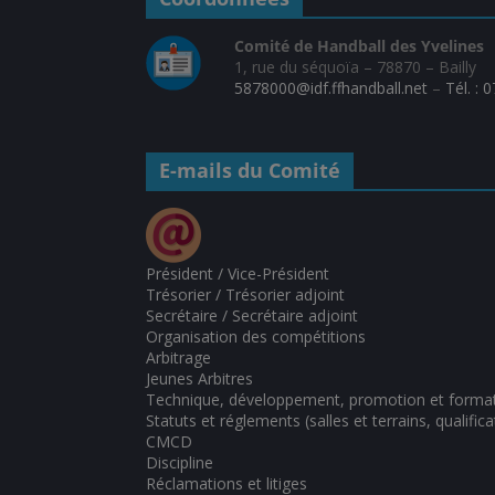
Comité de Handball des Yvelines
1, rue du séquoïa – 78870 – Bailly
5878000@idf.ffhandball.net
–
Tél. : 
E-mails du Comité
Président / Vice-Président
Trésorier / Trésorier adjoint
Secrétaire / Secrétaire adjoint
Organisation des compétitions
Arbitrage
Jeunes Arbitres
Technique, développement, promotion et forma
Statuts et réglements (salles et terrains, qualifica
CMCD
Discipline
Réclamations et litiges