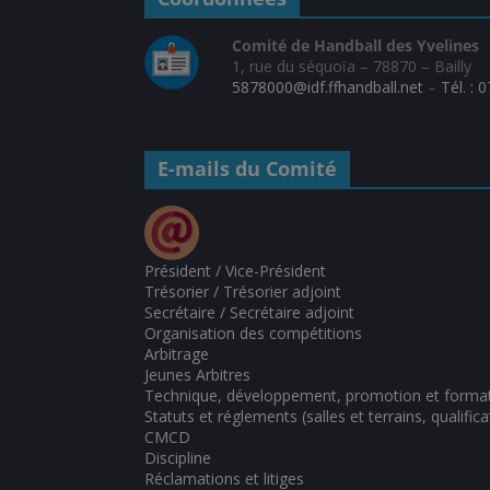
Comité de Handball des Yvelines
1, rue du séquoïa – 78870 – Bailly
5878000@idf.ffhandball.net
–
Tél. : 
E-mails du Comité
Président / Vice-Président
Trésorier / Trésorier adjoint
Secrétaire / Secrétaire adjoint
Organisation des compétitions
Arbitrage
Jeunes Arbitres
Technique, développement, promotion et forma
Statuts et réglements (salles et terrains, qualifica
CMCD
Discipline
Réclamations et litiges