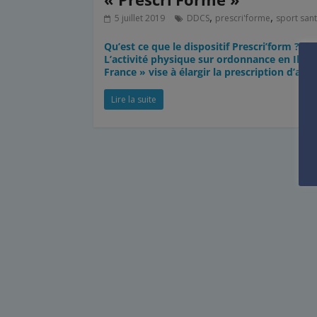
,
,
5 juillet 2019
DDCS
prescri'forme
sport san
Qu’est ce que le dispositif Prescri’form ?
L’activité physique sur ordonnance en Ile-d
France » vise à élargir la prescription d’acti
Lire la suite