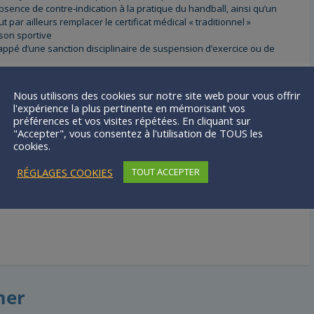
’absence de contre-indication à la pratique du handball, ainsi qu’un
t par ailleurs remplacer le certificat médical « traditionnel »
son sportive
frappé d’une sanction disciplinaire de suspension d’exercice ou de
semble des séquences est obligatoire et il faut obtenir une note
Nous utilisons des cookies sur notre site web pour vous offrir
l'expérience la plus pertinente en mémorisant vos
préférences et vos visites répétées. En cliquant sur
"Accepter", vous consentez à l'utilisation de TOUS les
cookies.
RÉGLAGES COOKIES
TOUT ACCEPTER
mer