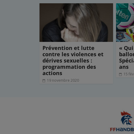
k
n
r
Prévention et lutte
« Qui
contre les violences et
ballo
dérives sexuelles :
Spéci
programmation des
ans
actions
15 fév
19 novembre 2020