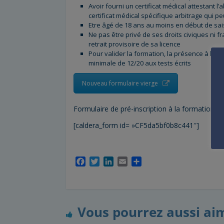
Avoir fourni un certificat médical attestant l
certificat médical spécifique arbitrage qui peu
Etre âgé de 18 ans au moins en début de sai
Ne pas être privé de ses droits civiques ni 
retrait provisoire de sa licence
Pour valider la formation, la présence à l’en
minimale de 12/20 aux tests écrits
Nouveau formulaire vierge
Formulaire de pré-inscription à la formation :
[caldera_form id= »CF5da5bf0b8c441″]
F
T
L
E
P
a
w
i
m
a
c
i
n
a
r
e
t
k
i
t
b
t
e
l
a
Vous pourrez aussi ai
o
e
d
g
o
r
I
e