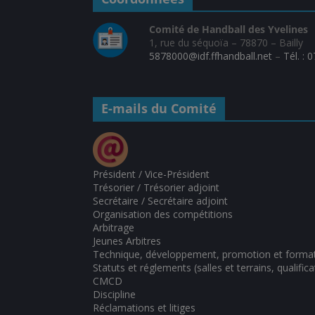
Comité de Handball des Yvelines
1, rue du séquoïa – 78870 – Bailly
5878000@idf.ffhandball.net
–
Tél. : 
E-mails du Comité
Président / Vice-Président
Trésorier / Trésorier adjoint
Secrétaire / Secrétaire adjoint
Organisation des compétitions
Arbitrage
Jeunes Arbitres
Technique, développement, promotion et forma
Statuts et réglements (salles et terrains, qualifica
CMCD
Discipline
Réclamations et litiges