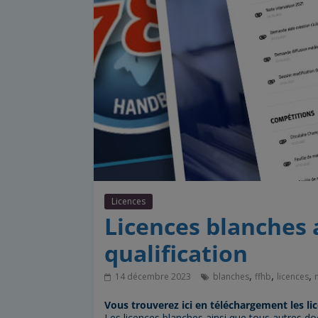
Licences
Licences blanches
qualification
,
,
,
14 décembre 2023
blanches
ffhb
licences
Vous trouverez ici en téléchargement les li
Les licences blanches ainsi que tous autres d