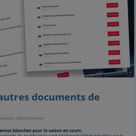
 autres documents de
,
mutation
téléchargement
cences blanches pour la saison en cours.
ocuments de qualification sont également téléchargeables sur le