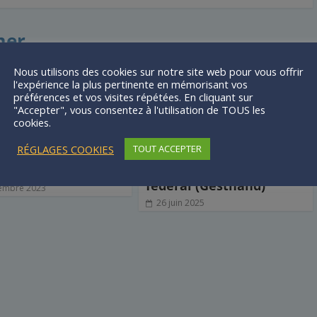
mer
Nous utilisons des cookies sur notre site web pour vous offrir
l'expérience la plus pertinente en mémorisant vos
préférences et vos visites répétées. En cliquant sur
"Accepter", vous consentez à l'utilisation de TOUS les
cookies.
RÉGLAGES COOKIES
TOUT ACCEPTER
Hand – Évolution
Procédure logiciel
fédéral (Gesthand)
embre 2023
26 juin 2025