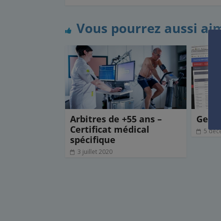
e
t
k
i
t
b
t
e
l
a
Vous pourrez aussi ai
o
e
d
g
o
r
I
e
k
n
r
Arbitres de +55 ans –
Gest’
Certificat médical
5 déc
spécifique
3 juillet 2020