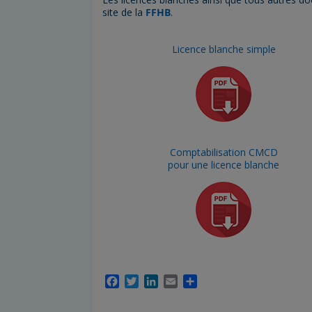
site de la
FFHB
.
Licence blanche simple
Comptabilisation CMCD
pour une licence blanche
F
T
L
E
P
a
w
i
m
a
c
i
n
a
r