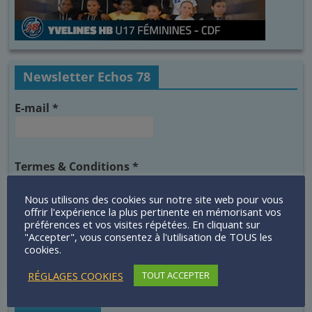
Newsletter Echos 78
E-mail
*
Termes & Conditions
*
J'accepte les termes et conditions sur la
conservation des données
Nous utilisons des cookies sur notre site web pour vous
offrir l'expérience la plus pertinente en mémorisant vos
préférences et vos visites répétées. En cliquant sur
Termes & Conditions
"Accepter", vous consentez à l'utilisation de TOUS les
cookies.
RÉGLAGES COOKIES
TOUT ACCEPTER