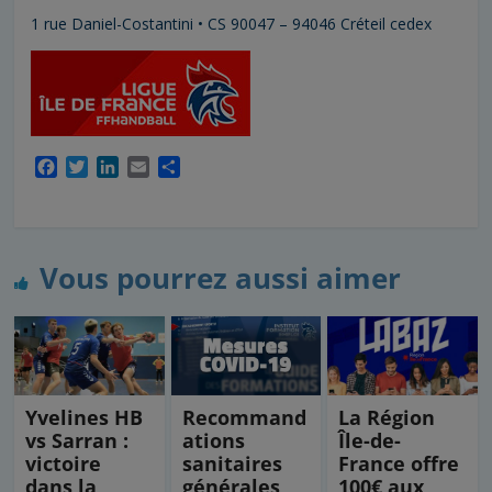
1 rue Daniel-Costantini • CS 90047 – 94046 Créteil cedex
F
T
L
E
P
a
w
i
m
a
c
i
n
a
r
e
t
k
i
t
b
t
e
l
a
Vous pourrez aussi aimer
o
e
d
g
o
r
I
e
k
n
r
Yvelines HB
Recommand
La Région
vs Sarran :
ations
Île-de-
victoire
sanitaires
France offre
dans la
générales
100€ aux