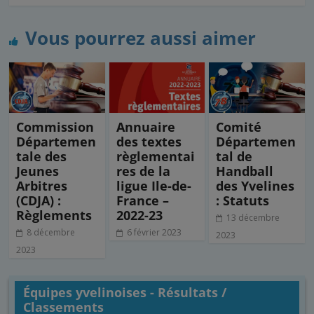
c
i
n
a
r
e
t
k
i
t
b
t
e
l
a
Vous pourrez aussi aimer
o
e
d
g
o
r
I
e
k
n
r
Commission
Annuaire
Comité
Départemen
des textes
Départemen
tale des
règlementai
tal de
Jeunes
res de la
Handball
Arbitres
ligue Ile-de-
des Yvelines
(CDJA) :
France –
: Statuts
Règlements
2022-23
13 décembre
8 décembre
6 février 2023
2023
2023
Équipes yvelinoises - Résultats /
Classements