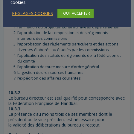
10.3 – ROLE ET MISSIONS
cookies.
10.3.1.
RÉGLAGES COOKIES
TOUT ACCEPTER
Le bureau directeur a dans ses attributions :
l’animation du projet territorial au niveau départemental
l’approbation de la composition et des règlements
intérieurs des commissions
l’approbation des règlements particuliers et des actions
diverses élaborés ou étudiés par les commissions
l’application des statuts et règlements de la fédération et
du comité
l’application de toute mesure d’ordre général
la gestion des ressources humaines
l’expédition des affaires courantes
10.3.2.
Le bureau directeur est seul qualifié pour correspondre avec
la Fédération Française de Handball.
10.3.3.
La présence d’au moins trois de ses membres dont le
président ou le vice-président est nécessaire pour
la validité des délibérations du bureau directeur.