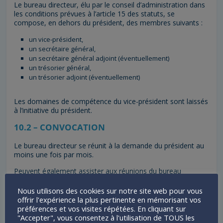
Le bureau directeur, élu par le conseil d’administration dans
les conditions prévues à l’article 15 des statuts, se
compose, en dehors du président, des membres suivants :
un vice-président,
un secrétaire général,
un secrétaire général adjoint (éventuellement)
un trésorier général,
un trésorier adjoint (éventuellement)
Les domaines de compétence du vice-président sont laissés
à l’initiative du président.
10.2 – CONVOCATION
Le bureau directeur se réunit à la demande du président au
moins une fois par mois.
Peuvent également assister aux réunions du bureau
directeur, avec voix consultative les conseillers techniques,
sportifs, les agents rétribués du comité, sous réserve de
Nous utilisons des cookies sur notre site web pour vous
l’autorisation du président, ainsi que toutes les personnes
offrir l'expérience la plus pertinente en mémorisant vos
ressources dont la présence est jugée utile.
préférences et vos visites répétées. En cliquant sur
"Accepter", vous consentez à l'utilisation de TOUS les