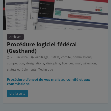
Archives
Procédure logiciel fédéral
(Gesthand)
,
,
,
,
26 juin 2024
Arbitrage
CMCD
comité
commissions
,
,
,
,
,
,
compétition
désignations
disicipline
licences
mail
sélection
,
statuts et règlements
Technique
Procédure d’envoi de vos mails au comité et aux
commissions
Lire la suite