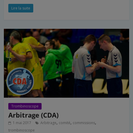
Lire la suite
Trombinoscope
Arbitrage (CDA)
,
,
,
1 mai 2017
Arbitrage
comité
commissions
trombinoscope