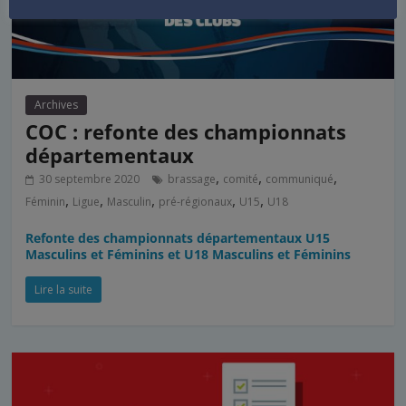
Archives
COC : refonte des championnats
départementaux
,
,
,
30 septembre 2020
brassage
comité
communiqué
,
,
,
,
,
Féminin
Ligue
Masculin
pré-régionaux
U15
U18
Refonte des championnats départementaux U15
Masculins et Féminins et U18 Masculins et Féminins
Lire la suite