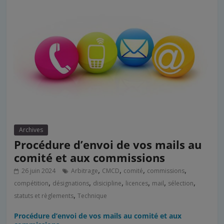
Archives
Procédure d’envoi de vos mails au
comité et aux commissions
,
,
,
,
26 juin 2024
Arbitrage
CMCD
comité
commissions
,
,
,
,
,
,
compétition
désignations
disicipline
licences
mail
sélection
,
statuts et règlements
Technique
Procédure d’envoi de vos mails au comité et aux