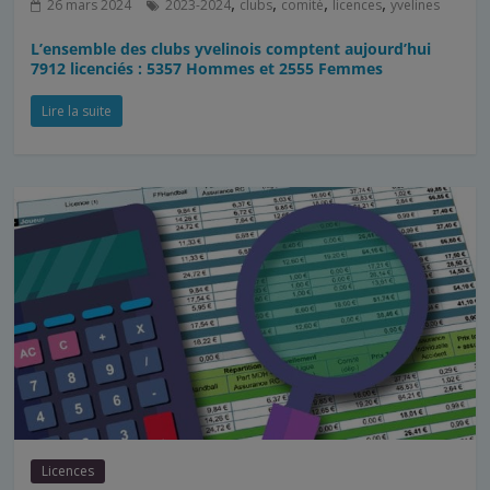
,
,
,
,
26 mars 2024
2023-2024
clubs
comité
licences
yvelines
L’ensemble des clubs yvelinois comptent aujourd’hui
7912 licenciés : 5357 Hommes et 2555 Femmes
Lire la suite
Licences