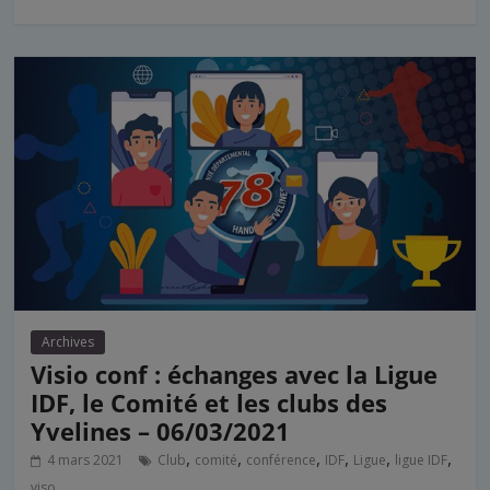
Archives
Visio conf : échanges avec la Ligue
IDF, le Comité et les clubs des
Yvelines – 06/03/2021
,
,
,
,
,
,
4 mars 2021
Club
comité
conférence
IDF
Ligue
ligue IDF
viso