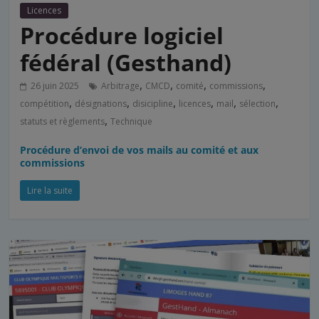
Licences
Procédure logiciel
fédéral (Gesthand)
,
,
,
,
26 juin 2025
Arbitrage
CMCD
comité
commissions
,
,
,
,
,
,
compétition
désignations
disicipline
licences
mail
sélection
,
statuts et règlements
Technique
Procédure d’envoi de vos mails au comité et aux
commissions
Lire la suite