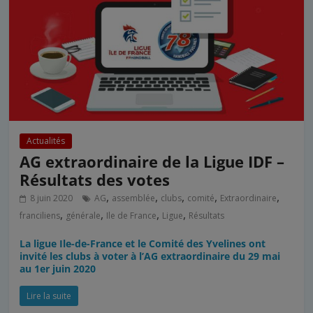
Actualités
AG extraordinaire de la Ligue IDF –
Résultats des votes
,
,
,
,
,
8 juin 2020
AG
assemblée
clubs
comité
Extraordinaire
,
,
,
,
franciliens
générale
Ile de France
Ligue
Résultats
La ligue Ile-de-France et le Comité des Yvelines ont
invité les clubs à voter à l’AG extraordinaire du 29 mai
au 1er juin 2020
Lire la suite