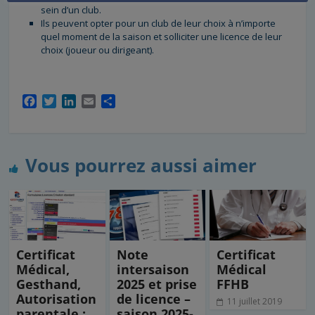
sein d’un club.
Ils peuvent opter pour un club de leur choix à n’importe
quel moment de la saison et solliciter une licence de leur
choix (joueur ou dirigeant).
F
T
L
E
P
a
w
i
m
a
c
i
n
a
r
e
t
k
i
t
b
t
e
l
a
Vous pourrez aussi aimer
o
e
d
g
o
r
I
e
k
n
r
Certificat
Note
Certificat
Médical,
intersaison
Médical
Gesthand,
2025 et prise
FFHB
Autorisation
de licence –
11 juillet 2019
parentale :
saison 2025-