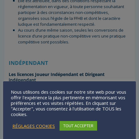
Elle est attribuée, dans des conditions respectant la
réglementation en vigueur, à toute personne souhaitant
participer à des circonstances non-compétitives,
organisées sous l’égide de la FFHB et dont le caractère
ludique est fondamentalement respecté.
Au cours d’une même saison, seules les conversions de
licence d’une pratique non-compétitive vers une pratique
compétitive sont possibles.
INDÉPENDANT
Les licences Joueur Indépendant et Dirigeant
indépendant
Les licences joueur et dirigeant peuvent être délivrées à
Nous utilisons des cookies sur notre site web pour vous
titre « indépendant », c’est-à-dire à des personnes qui ne
offrir l'expérience la plus pertinente en mémorisant vos
sont pas membre d’un club affilié à la Fédération.
préférences et vos visites répétées. En cliquant sur
Les titulaires de ces licences sont membres de la
"Accepter", vous consentez à l'utilisation de TOUS les
cookies.
Fédération, admis à titre individuel.
Ils peuvent postuler à des postes de responsabilité de
RÉGLAGES COOKIES
TOUT ACCEPTER
nature élective dans une instance départementale,
régionale ou nationale.
Ils ne peuvent assumer une responsabilité quelconque au